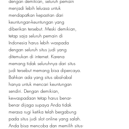
dengan demikian, seluruh pemain 
menjadi lebih leluasa untuk 
mendapatkan kepastian dari 
keuntungan-keuntungan yang 
diberikan tersebut. Meski demikian, 
tetap saja seluruh pemain di 
Indonesia harus lebih waspada 
dengan seluruh situs judi yang 
ditemukan di internet. Karena 
memang tidak seluruhnya dari situs 
judi tersebut memang bisa dipercaya. 
Bahkan ada yang situs abal-abal 
hanya untuk mencari keuntungan 
sendiri. Dengan demikian, 
kewaspadaan tetap harus benar-
benar dijaga supaya Anda tidak 
merasa rugi ketika telah bergabung 
pada situs judi slot online yang salah.
Anda bisa mencoba dan memilih situs-