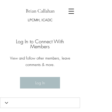
Brian Callahan
LPCMH, ICADC
Log In to Connect With
Members
View and follow other members, leave
comments & more.
Log In