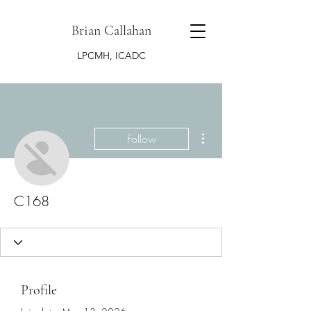
Brian Callahan
LPCMH, ICADC
More actions
Follow
C168
Profile