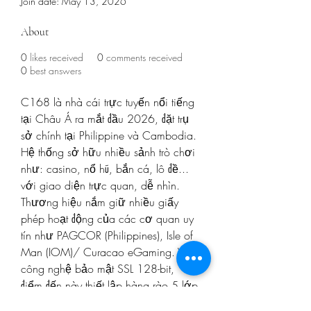
Join date: May 13, 2026
About
0
likes received
0
comments received
0
best answers
C168 là nhà cái trực tuyến nổi tiếng 
tại Châu Á ra mắt đầu 2026, đặt trụ 
sở chính tại Philippine và Cambodia. 
Hệ thống sở hữu nhiều sảnh trò chơi 
như: casino, nổ hũ, bắn cá, lô đề... 
với giao diện trực quan, dễ nhìn. 
Thương hiệu nắm giữ nhiều giấy 
phép hoạt động của các cơ quan uy 
tín như PAGCOR (Philippines), Isle of 
Man (IOM)/ Curacao eGaming. Với 
công nghệ bảo mật SSL 128-bit, 
điểm đến này thiết lập hàng rào 5 lớp 
đảm bảo an toàn vượt trội. Đăng ký 