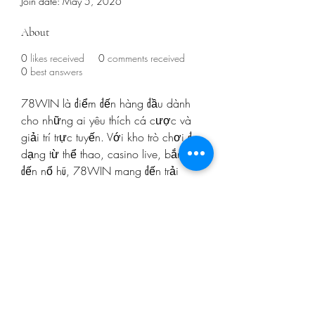
Join date: May 5, 2026
About
0
likes received
0
comments received
0
best answers
78WIN là điểm đến hàng đầu dành 
cho những ai yêu thích cá cược và 
giải trí trực tuyến. Với kho trò chơi đa 
dạng từ thể thao, casino live, bắn cá 
đến nổ hũ, 78WIN mang đến trải 
nghiệm mượt mà, tỷ lệ thưởng hấp 
dẫn cùng dịch vụ chăm sóc khách 
hàng chuyên nghiệp 24/7.
Website : 
https://78win78.us.org/
Địa chỉ : 165 Võ Thị Sáu, Đông Hoà, 
Dĩ An, Bình Dương, Việt Nam
Số điện thoại : 0968 992 031
Email : 78win78usorg@gmail.com