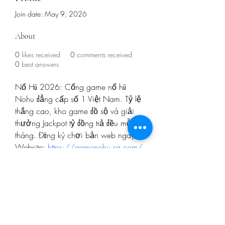
Join date: May 9, 2026
About
0
likes received
0
comments received
0
best answers
Nổ Hũ 2026: Cổng game nổ hũ 
Nohu đẳng cấp số 1 Việt Nam. Tỷ lệ 
thắng cao, kho game đồ sộ và giải 
thưởng Jackpot tỷ đồng trả đều mỗi 
tháng. Đăng ký chơi bản web ngay!
Website: 
https://gamenohu.sa.com/
Phone: 0981726542
Địa chỉ: 11/220 To 34 Hẻm 440 
Thống Nhất, An Hội Đông, Hồ Chí 
Minh, Việt Nam
Tags: #GameNoHu #NoHuOnline 
#GameNoHu2026 #SlotGame 