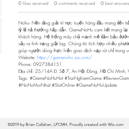
0
likes received
0
comments received
0
best answer
Nohu- Nền tảng giải trí trực tuyến hàng đầu mang đến tr
tỷ lệ trả thưởng hấp dẫn. GameNoHu cam kết mang lại s
khách hàng. Hệ thống máy chủ mạnh mẽ đảm bảo đường 
xảy ra tình trạng giật lag. Chúng tôi tích hợp nhiều phư
giúp người dùng thực hiện giao dịch nạp rút chỉ trong v
Website: 
https://gamenohu.za.com/
Phone: 0927384151
Địa chỉ: 25/14A Đ. Số 7, An Hội Đông, Hồ Chí Minh, 
Tags: #GameNoHuHot #TraiNghiemGame #ReviewG
#NoHuMoiNhat #SlotOnline #GameNoHuUpdate
©2019 by Brian Callahan, LPCMH. Proudly created with Wix.com