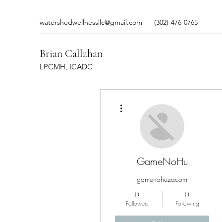
watershedwellnessllc@gmail.com
(302)-476-0765
Brian Callahan
LPCMH, ICADC
More actions
GameNoHu
gamenohuzacom
0
0
Followers
Following