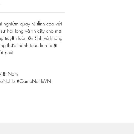
s
ải nghiệm quay hũ đỉnh cao với 
ự hài lòng và tin cậy cho mọi 
truyền luôn ổn định và không 
ơng thức thanh toán linh hoạt 
ài phút.
Việt Nam
ameNoHu #GameNoHuVN 