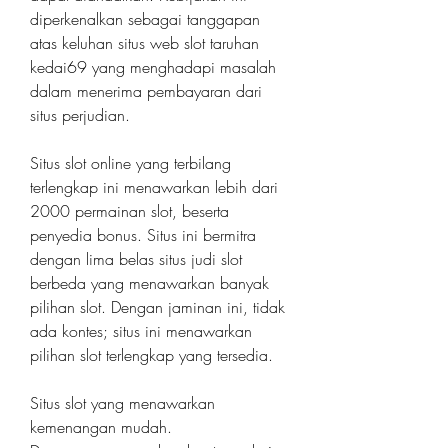
diperkenalkan sebagai tanggapan 
atas keluhan situs web slot taruhan 
kedai69 yang menghadapi masalah 
dalam menerima pembayaran dari 
situs perjudian.
Situs slot online yang terbilang 
terlengkap ini menawarkan lebih dari 
2000 permainan slot, beserta 
penyedia bonus. Situs ini bermitra 
dengan lima belas situs judi slot 
berbeda yang menawarkan banyak 
pilihan slot. Dengan jaminan ini, tidak 
ada kontes; situs ini menawarkan 
pilihan slot terlengkap yang tersedia.
Situs slot yang menawarkan 
kemenangan mudah.