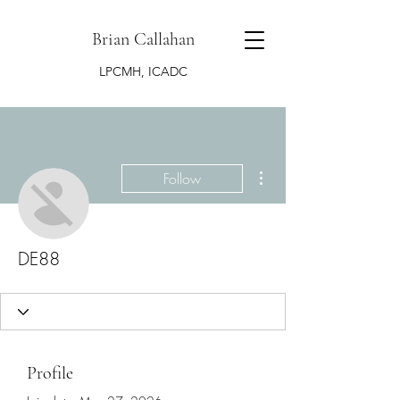
Brian Callahan
LPCMH, ICADC
More actions
Follow
DE88
Profile