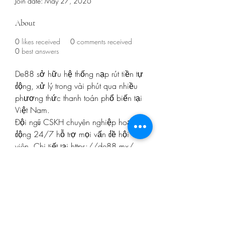
Join date: May 27, 2026
About
0
likes received
0
comments received
0
best answers
De88 sở hữu hệ thống nạp rút tiền tự 
động, xử lý trong vài phút qua nhiều 
phương thức thanh toán phổ biến tại 
Việt Nam.
Đội ngũ CSKH chuyên nghiệp hoạt 
động 24/7 hỗ trợ mọi vấn đề hội 
viên. Chi tiết tại https://de88.mx/
Website: 
https://de88.mx/
Phone: 0705603033
Địa chỉ: 49 Đường số 38, Phường 
Hiệp Bình Chánh, Thành phố Thủ 
Đức, TP.Hồ Chí Minh, Việt Nam
Email: de88mx@gmail.com