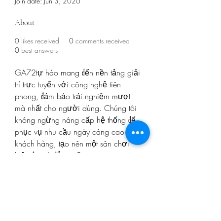
Join date: Jun 3, 2026
About
0
likes received
0
comments received
0
best answers
GA72tự hào mang đến nền tảng giải 
trí trực tuyến với công nghệ tiên 
phong, đảm bảo trải nghiệm mượt 
mà nhất cho người dùng. Chúng tôi 
không ngừng nâng cấp hệ thống để 
phục vụ nhu cầu ngày càng cao của 
khách hàng, tạo nên một sân chơi 
hiện đại và đẳng cấp.
Website: 
https://ga72.org/
Phone: +84838317483
Địa chỉ: B12/35JT Ấp 2, Tân Vĩnh 
Lộc, Hồ Chí Minh, Việt Nam