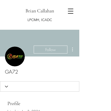
Brian Callahan
LPCMH, ICADC
More actions
Follow
GA72
Profile