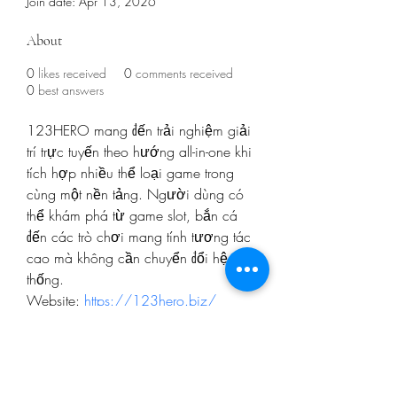
Join date: Apr 13, 2026
About
0
likes received
0
comments received
0
best answers
123HERO mang đến trải nghiệm giải 
trí trực tuyến theo hướng all-in-one khi 
tích hợp nhiều thể loại game trong 
cùng một nền tảng. Người dùng có 
thể khám phá từ game slot, bắn cá 
đến các trò chơi mang tính tương tác 
cao mà không cần chuyển đổi hệ 
thống.
Website: 
https://123hero.biz/
Phone: 0918734345
Địa chỉ: 103D Đường Lê Trọng 
Khánh, Tân Bình, Thành phố Hồ Chí 
Minh, Việt Nam