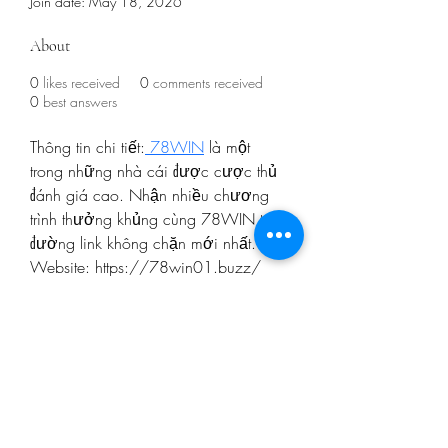
Join date: May 18, 2026
About
0
likes received
0
comments received
0
best answers
Thông tin chi tiết:
 78WIN
 là một 
trong những nhà cái được cược thủ 
đánh giá cao. Nhận nhiều chương 
trình thưởng khủng cùng 78WIN tại 
đường link không chặn mới nhất.
Website: https://78win01.buzz/
Địa chỉ: 106 Ng. 219 P. Định Công 
Thượng, Định Công, Hoàng Mai, Hà 
Nội, Việt Nam
Email: 78win01buzz@gmail.com
Phone: 0979009414
#78win #nha-cai-78win #casino-
78win #dang-nhap-78win #dang-ky-