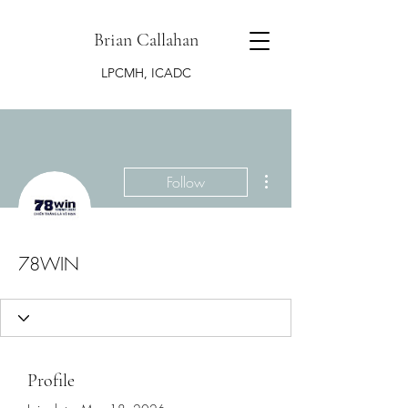
Brian Callahan
LPCMH, ICADC
More actions
Follow
78WIN
Profile