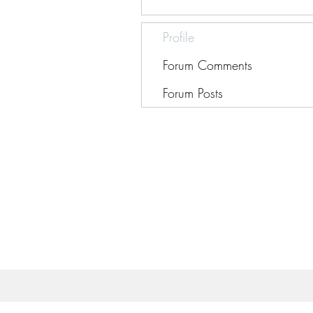
Profile
Forum Comments
Forum Posts