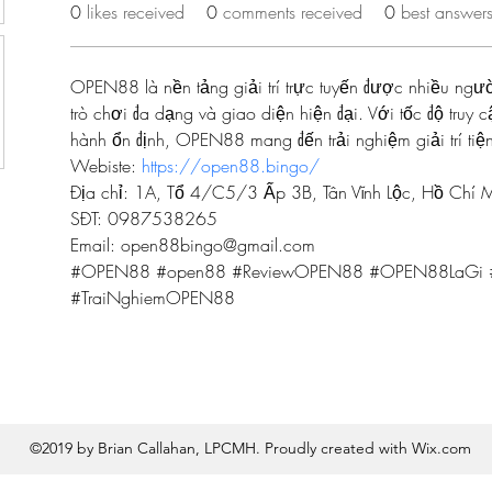
0
likes received
0
comments received
0
best answer
OPEN88 là nền tảng giải trí trực tuyến được nhiều ngư
trò chơi đa dạng và giao diện hiện đại. Với tốc độ truy
hành ổn định, OPEN88 mang đến trải nghiệm giải trí tiệ
Webiste: 
https://open88.bingo/
Địa chỉ: 1A, Tổ 4/C5/3 Ấp 3B, Tân Vĩnh Lộc, Hồ Chí 
SĐT: 0987538265
Email: open88bingo@gmail.com
#OPEN88 #open88 #ReviewOPEN88 #OPEN88LaGi 
#TraiNghiemOPEN88
©2019 by Brian Callahan, LPCMH. Proudly created with Wix.com