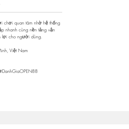
s
ời chơi quan tâm nhờ hệ thống 
 cập nhanh cùng nền tảng vận 
n lợi cho người dùng.
Minh, Việt Nam
#DanhGiaOPEN88 