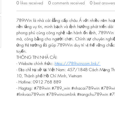
0
likes received
0
comments received
0
best answer
789Win là nhà cái đẳng cấp châu Á với nhiều năm hoạt
nền tảng uy tín, minh bạch và định hướng phát triển dài
phong phú cùng công nghệ vận hành ổn định, 789Win 
mà, công bằng cho người chơi. Chính sự chuyên nghiệp
ứng thị trường đã giúp 789Win duy trì vị thế vững chắc tr
tuyến.
THÔNG TIN NHÀ CÁI: 
- Website chính thức: 
https://789wincom.link/ 
- Địa chỉ trụ sở tại Việt Nam: 457/184B Cách Mạng 
10, Thành phố Hồ Chí Minh, Vietnam
- Hotline: 0912 768 889
- Hagtag: #789win #789_win #nhacai789win #789win
#linkvao789win #789wincomlink #trangchu789win #