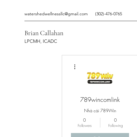
watershedwellnessllc@gmail.com
(302)-476-0765
Brian Callahan
LPCMH, ICADC
More actions
789wincomlink
Nhà cái 789Win
0
0
Followers
Following